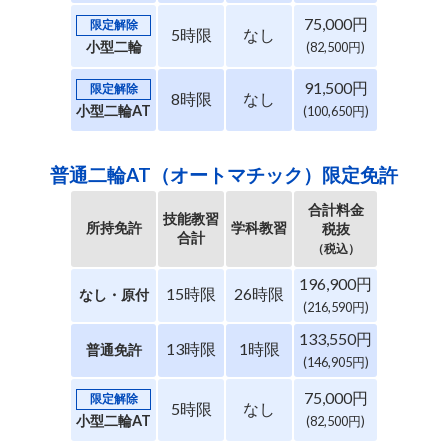
75,000円
限定解除
5時限
なし
小型二輪
(82,500円)
91,500円
限定解除
8時限
なし
小型二輪AT
(100,650円)
普通二輪AT（オートマチック）限定免許
合計料金
技能教習
所持免許
学科教習
税抜
合計
（税込）
196,900円
15時限
26時限
なし・原付
(216,590円)
133,550円
13時限
1時限
普通免許
(146,905円)
75,000円
限定解除
5時限
なし
小型二輪AT
(82,500円)