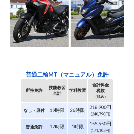
普通二輪MT（マニュアル）免許
合計料金
技能教習
所持免許
学科教習
税抜
合計
（税込）
218,900円
19時限
26時限
なし・原付
(240,790円)
155,550円
17時限
1時限
普通免許
(171,105円)