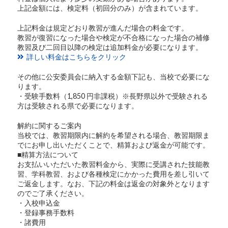
上記金額には、検定料（初回分のみ）が含まれています。
上記料金は規定どおり教習が進んだ場合の料金です。
教習が復習になった場合や検定が不合格になった場合の補修
教習及び二回目以降の検定は追加料金が必要になります。
詳しい料金はこちらをクリック
その他に公安委員会に納入する金額下記も、当校で必要にな
ります。
・受験手数料（1,850 円非課税）※長野県以外で受験される
方は受験される県で必要になります。
解約に関するご案内
当校では、教習期限内に解約を希望される場合、教習期限ま
でにお申し出いただくことで、精算および返金が可能です。
■精算方法について
お支払いいただいた教習料金から、実際に受講された技能教
習、学科教習、および各種検定にかかった費用を差し引いて
ご返金します。なお、下記の料金は返金の対象外となります
のでご了承ください。
・入校申込金
・登録事務手数料
・諸費用