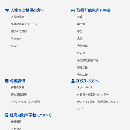
入校をご希望の方へ
取得可能免許と料金
入校の流れ
普通
免許取得スケジュール
準中型
施設のご案内
中型
アクセス
大型
Q&A
大型特殊
けん引
小型限定普通二輪
普通二輪
大型二輪
各種講習
在校生の方へ
高齢者講習
スクールバス
安全運転講習
休校日・検定日カレンダー
ペーパードライバー講習
オンライン学科・効果測定について
Q&A
穂高自動車学校について
会社概要
アクセス